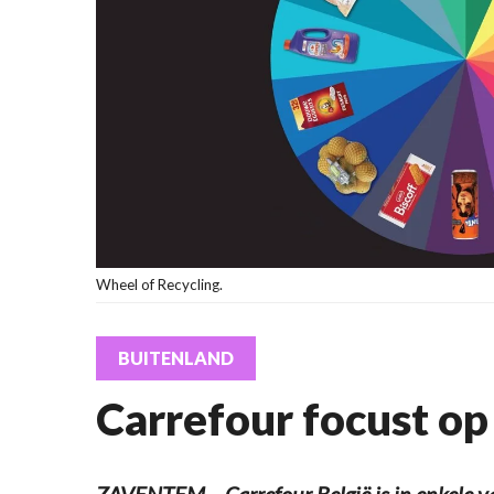
Wheel of Recycling.
BUITENLAND
Carrefour focust op
ZAVENTEM – Carrefour België is in enkele 