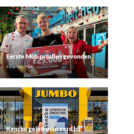
Eerste Müh-prijsfles gevonden
6 augustus 2026
Kencko geïntroduceerd bij