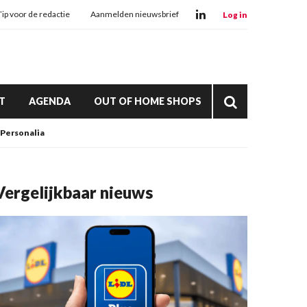
Tip voor de redactie
Aanmelden nieuwsbrief
Log in
T
AGENDA
OUT OF HOME SHOPS
Personalia
Vergelijkbaar nieuws