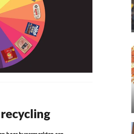
 recycling
van haar hypermarkten een