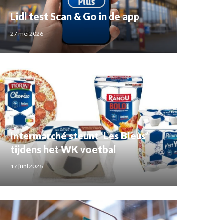
Lidl test Scan & Go in de app
27 mei 2026
Intermarché steunt ‘Les Bleus’
tijdens het WK voetbal
17 juni 2026