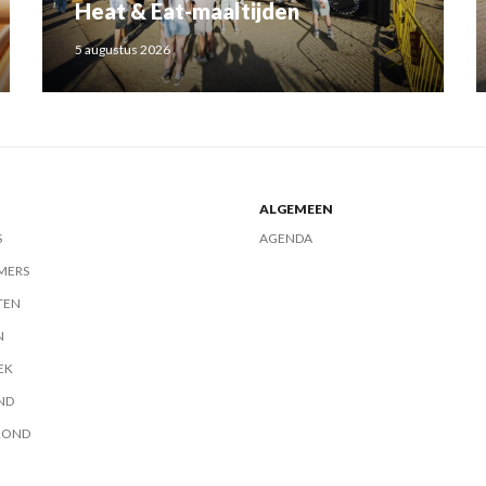
Heat & Eat-maaltijden
5 augustus 2026
ALGEMEEN
S
AGENDA
MERS
TEN
N
EK
ND
ROND