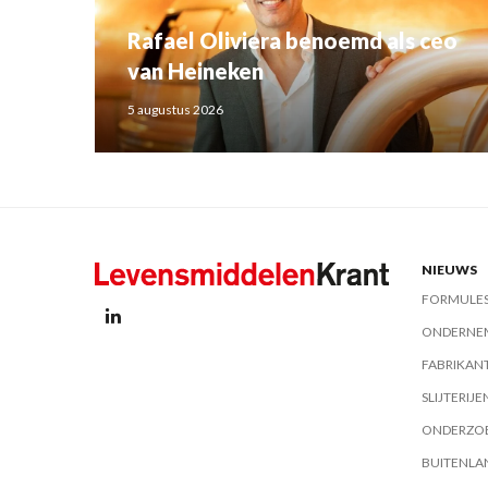
Rafael Oliviera benoemd als ceo
van Heineken
5 augustus 2026
NIEUWS
FORMULE
ONDERNE
FABRIKAN
SLIJTERIJE
ONDERZO
BUITENLA