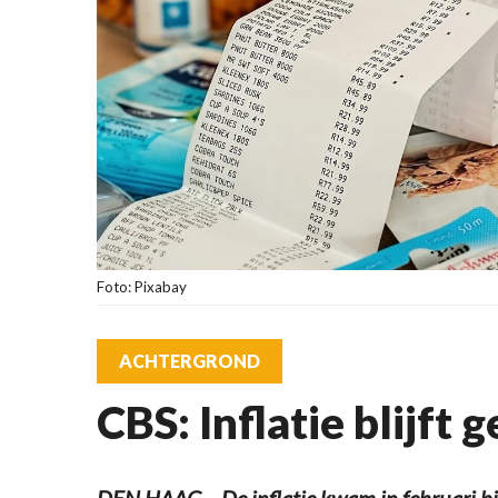
Foto: Pixabay
ACHTERGROND
CBS: Inflatie blijft g
DEN HAAG – De inflatie kwam in februari bij