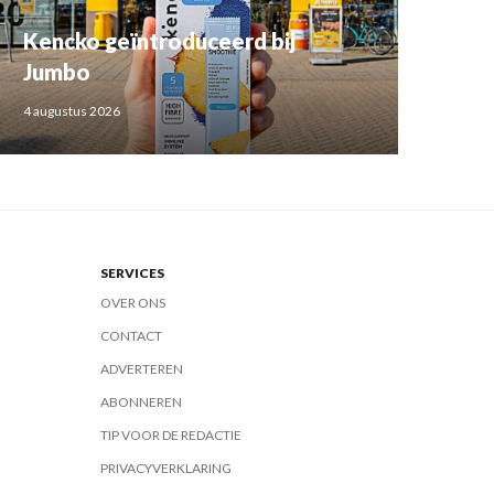
Kencko geïntroduceerd bij
Jumbo
4 augustus 2026
SERVICES
OVER ONS
CONTACT
ADVERTEREN
ABONNEREN
TIP VOOR DE REDACTIE
PRIVACYVERKLARING