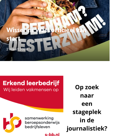
Wissel ‘ns Wat! officieel van
start
2 maart 2026