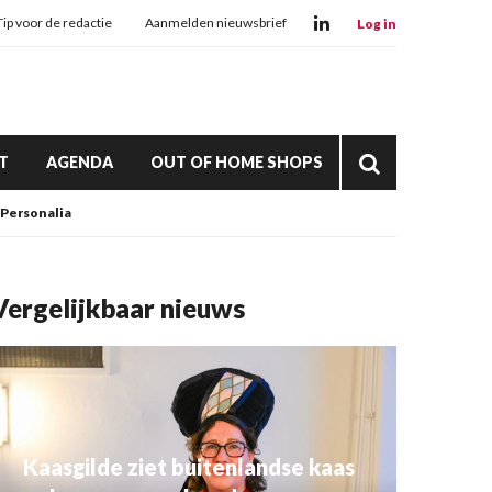
Tip voor de redactie
Aanmelden nieuwsbrief
Log in
T
AGENDA
OUT OF HOME SHOPS
Personalia
Vergelijkbaar nieuws
Kaasgilde ziet buitenlandse kaas