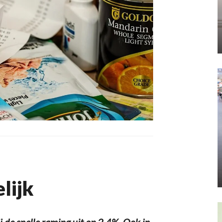
elijk
 de snelle raming uit op 2,4%. Ook in