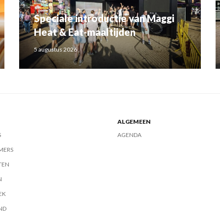
Speciale introductie van Maggi
Heat & Eat-maaltijden
5 augustus 2026
ALGEMEEN
S
AGENDA
MERS
TEN
N
EK
ND