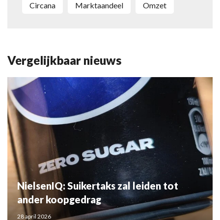
Circana
marktaandeel
omzet
Vergelijkbaar nieuws
NielsenIQ: Suikertaks zal leiden tot
ander koopgedrag
28 april 2026