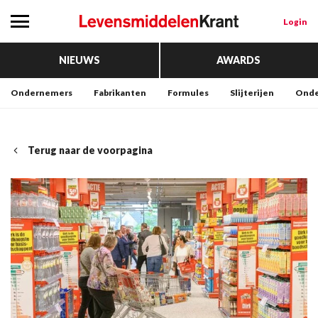
Login
NIEUWS
AWARDS
Ondernemers
Fabrikanten
Formules
Slijterijen
Onde
Terug naar de voorpagina