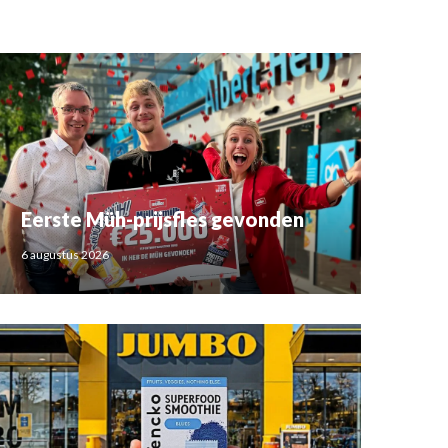
Eerste Müh-prijsfles gevonden
6 augustus 2026