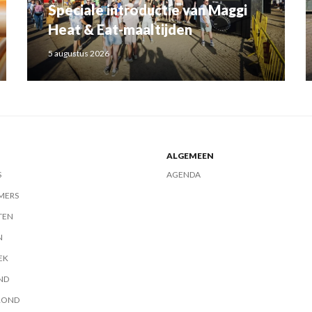
Speciale introductie van Maggi
Heat & Eat-maaltijden
5 augustus 2026
ALGEMEEN
S
AGENDA
MERS
TEN
N
EK
ND
ROND