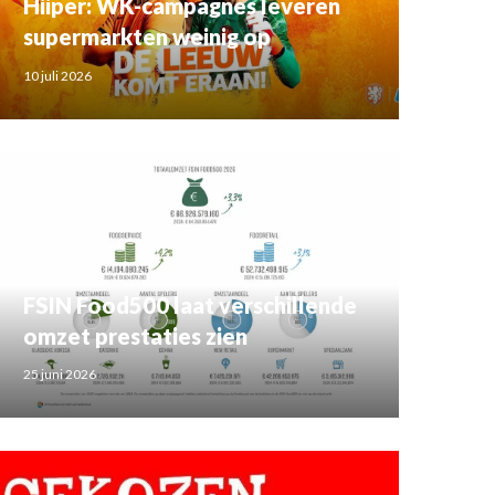
Hiiper: WK-campagnes leveren
supermarkten weinig op
10 juli 2026
FSIN Food500 laat verschillende
omzet prestaties zien
25 juni 2026