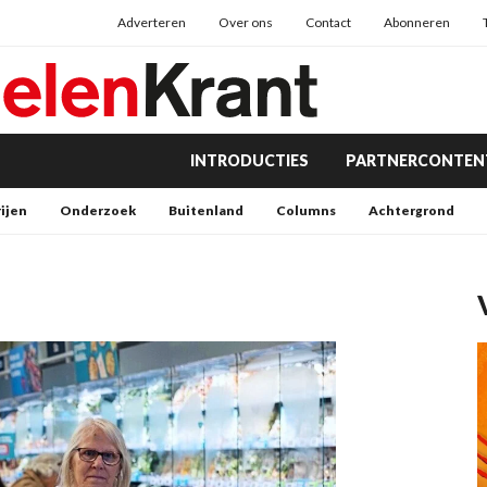
Adverteren
Over ons
Contact
Abonneren
INTRODUCTIES
PARTNERCONTEN
rijen
Onderzoek
Buitenland
Columns
Achtergrond