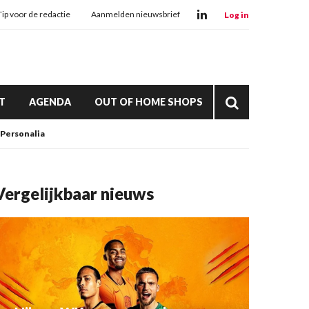
Tip voor de redactie
Aanmelden nieuwsbrief
Log in
T
AGENDA
OUT OF HOME SHOPS
Personalia
Vergelijkbaar nieuws