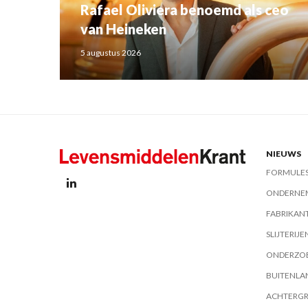
Rafael Oliviera benoemd als ceo
van Heineken
5 augustus 2026
NIEUWS
FORMULE
ONDERNE
FABRIKAN
SLIJTERIJE
ONDERZO
BUITENLA
ACHTERG