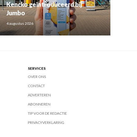
Kencko geïntroduceerd bij
Jumbo
4 augustus 2026
SERVICES
OVER ONS
CONTACT
ADVERTEREN
ABONNEREN
TIP VOOR DE REDACTIE
PRIVACYVERKLARING