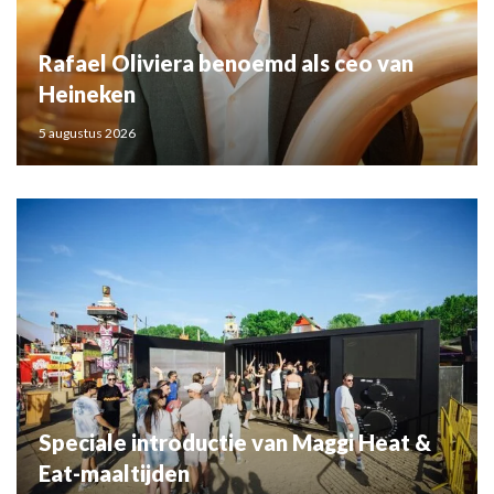
Rafael Oliviera benoemd als ceo van
Heineken
5 augustus 2026
Speciale introductie van Maggi Heat &
Eat-maaltijden