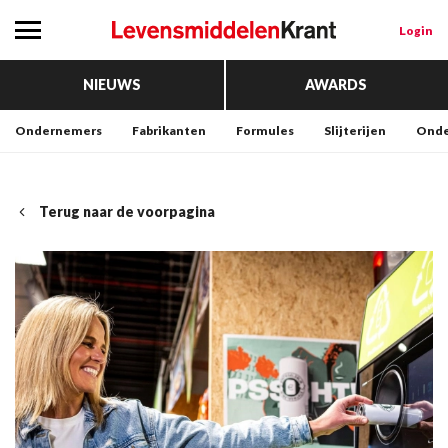
Login
NIEUWS
AWARDS
Ondernemers
Fabrikanten
Formules
Slijterijen
Onde
Terug naar de voorpagina