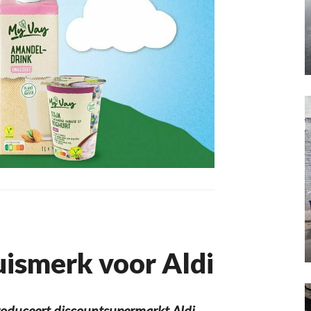
uismerk voor Aldi
duceert discountsupermarkt Aldi