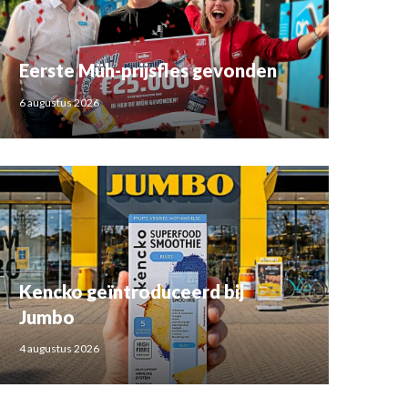
Eerste Müh-prijsfles gevonden
6 augustus 2026
Kencko geïntroduceerd bij
Jumbo
4 augustus 2026