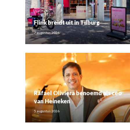
Flink breidt uit in Tilburg
7 augustus 2026
Rafael Oliviera benoemd als ceo
van Heineken
5 augustus 2026