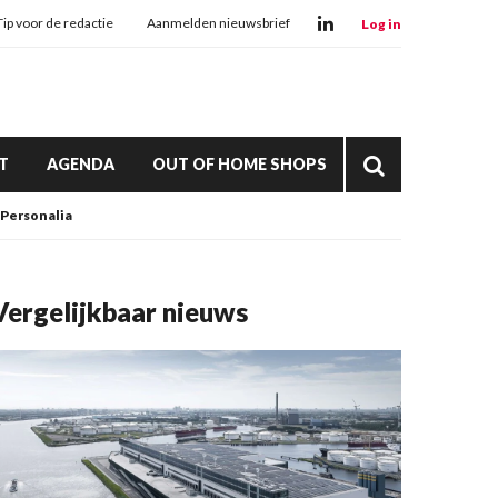
Tip voor de redactie
Aanmelden nieuwsbrief
Log in
T
AGENDA
OUT OF HOME SHOPS
Personalia
Vergelijkbaar nieuws