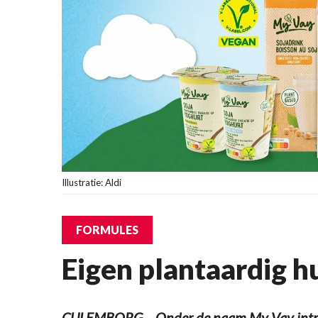
Illustratie: Aldi
FORMULES
Eigen plantaardig h
CULEMBORG – Onder de naam My Vay intro