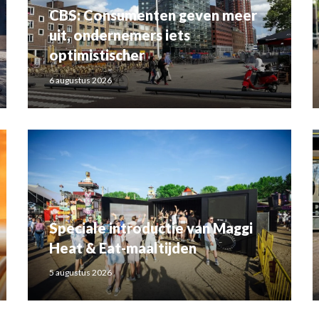
CBS: Consumenten geven meer
uit, ondernemers iets
optimistischer
6 augustus 2026
Speciale introductie van Maggi
Heat & Eat-maaltijden
5 augustus 2026