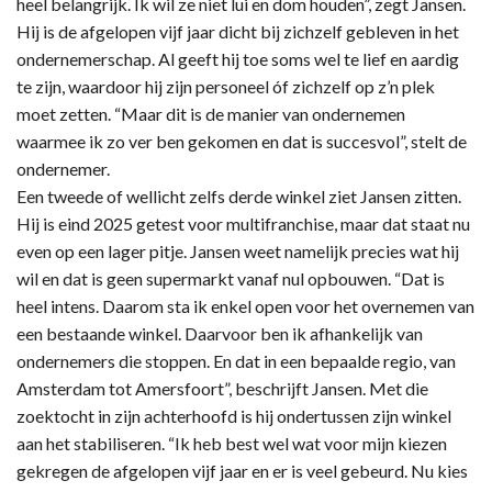
heel belangrijk. Ik wil ze niet lui en dom houden”, zegt Jansen.
Hij is de afgelopen vijf jaar dicht bij zichzelf gebleven in het
ondernemerschap. Al geeft hij toe soms wel te lief en aardig
te zijn, waardoor hij zijn personeel óf zichzelf op z’n plek
moet zetten. “Maar dit is de manier van ondernemen
waarmee ik zo ver ben gekomen en dat is succesvol”, stelt de
ondernemer.
Een tweede of wellicht zelfs derde winkel ziet Jansen zitten.
Hij is eind 2025 getest voor multifranchise, maar dat staat nu
even op een lager pitje. Jansen weet namelijk precies wat hij
wil en dat is geen supermarkt vanaf nul opbouwen. “Dat is
heel intens. Daarom sta ik enkel open voor het overnemen van
een bestaande winkel. Daarvoor ben ik afhankelijk van
ondernemers die stoppen. En dat in een bepaalde regio, van
Amsterdam tot Amersfoort”, beschrijft Jansen. Met die
zoektocht in zijn achterhoofd is hij ondertussen zijn winkel
aan het stabiliseren. “Ik heb best wel wat voor mijn kiezen
gekregen de afgelopen vijf jaar en er is veel gebeurd. Nu kies