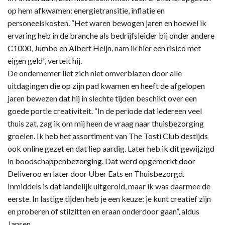
op hem afkwamen: energietransitie, inflatie en
personeelskosten. “Het waren bewogen jaren en hoewel ik
ervaring heb in de branche als bedrijfsleider bij onder andere
C1000, Jumbo en Albert Heijn, nam ik hier een risico met
eigen geld”, vertelt hij.
De ondernemer liet zich niet omverblazen door alle
uitdagingen die op zijn pad kwamen en heeft de afgelopen
jaren bewezen dat hij in slechte tijden beschikt over een
goede portie creativiteit. “In de periode dat iedereen veel
thuis zat, zag ik om mij heen de vraag naar thuisbezorging
groeien. Ik heb het assortiment van The Tosti Club destijds
ook online gezet en dat liep aardig. Later heb ik dit gewijzigd
in boodschappenbezorging. Dat werd opgemerkt door
Deliveroo en later door Uber Eats en Thuisbezorgd.
Inmiddels is dat landelijk uitgerold, maar ik was daarmee de
eerste. In lastige tijden heb je een keuze: je kunt creatief zijn
en proberen of stilzitten en eraan onderdoor gaan”, aldus
Jansen.