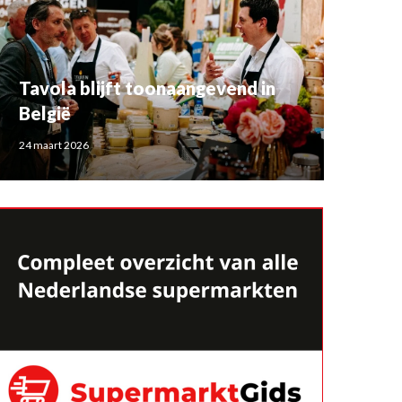
Tavola blijft toonaangevend in
België
24 maart 2026