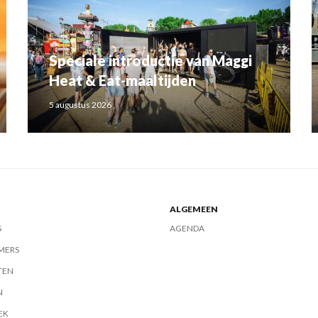
Speciale introductie van Maggi
Heat & Eat-maaltijden
5 augustus 2026
ALGEMEEN
S
AGENDA
MERS
TEN
N
EK