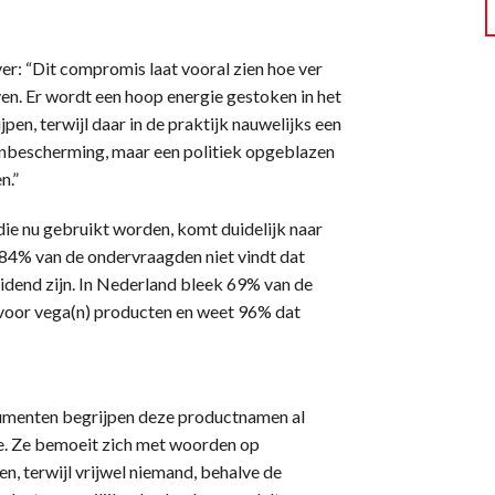
: “Dit compromis laat vooral zien hoe ver
ven. Er wordt een hoop energie gestoken in het
en, terwijl daar in de praktijk nauwelijks een
enbescherming, maar een politiek opgeblazen
n.”
e nu gebruikt worden, komt duidelijk naar
t 84% van de ondervraagden niet vindt dat
eidend zijn. In Nederland bleek 69% van de
voor vega(n) producten en weet 96% dat
sumenten begrijpen deze productnamen al
rde. Ze bemoeit zich met woorden op
n, terwijl vrijwel niemand, behalve de