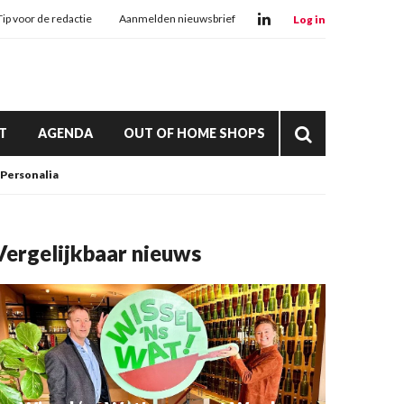
Tip voor de redactie
Aanmelden nieuwsbrief
Log in
T
AGENDA
OUT OF HOME SHOPS
Personalia
Vergelijkbaar nieuws