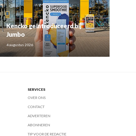
Kencko geïntroduceerd bij
Jumbo
4 augustus 2026
SERVICES
OVER ONS
CONTACT
ADVERTEREN
ABONNEREN
TIP VOOR DE REDACTIE