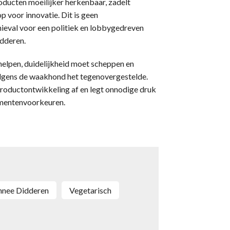
oducten moeilijker herkenbaar, zadelt
p voor innovatie. Dit is geen
eval voor een politiek en lobbygedreven
idderen.
elpen, duidelijkheid moet scheppen en
lgens de waakhond het tegenovergestelde.
roductontwikkeling af en legt onnodige druk
umentenvoorkeuren.
ahnee Didderen
vegetarisch