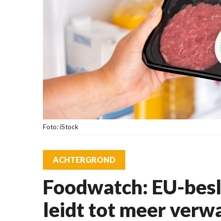
Foto: iStock
ACHTERGROND
Foodwatch: EU-besl
leidt tot meer verw