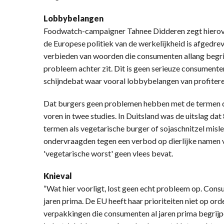
Lobbybelangen
Foodwatch-campaigner Tahnee Didderen zegt hierover
de Europese politiek van de werkelijkheid is afgedre
verbieden van woorden die consumenten allang begrijp
probleem achter zit. Dit is geen serieuze consument
schijndebat waar vooral lobbybelangen van profitere
Dat burgers geen problemen hebben met de termen di
voren in twee studies. In Duitsland was de uitslag da
termen als vegetarische burger of sojaschnitzel misl
ondervraagden tegen een verbod op dierlijke namen 
'vegetarische worst' geen vlees bevat.
Knieval
“Wat hier voorligt, lost geen echt probleem op. Con
jaren prima. De EU heeft haar prioriteiten niet op o
verpakkingen die consumenten al jaren prima begrijpe