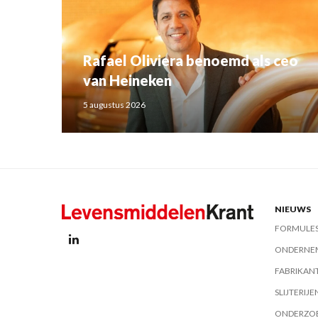
Rafael Oliviera benoemd als ceo
van Heineken
5 augustus 2026
NIEUWS
FORMULE
ONDERNE
FABRIKAN
SLIJTERIJE
ONDERZO