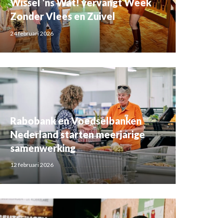
Wissel ‘ns Wat! vervangt Week
Zonder Vlees en Zuivel
24 februari 2026
Rabobank en Voedselbanken
Nederland starten meerjarige
samenwerking
12 februari 2026