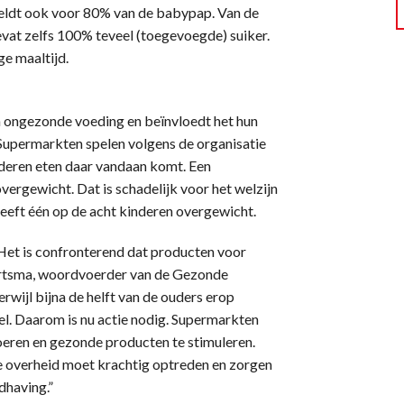
 geldt ook voor 80% van de babypap. Van de
vat zelfs 100% teveel (toegevoegde) suiker.
ge maaltijd.
 ongezonde voeding en beïnvloedt het hun
Supermarkten spelen volgens de organisatie
inderen eten daar vandaan komt. Een
ergewicht. Dat is schadelijk voor het welzijn
heeft één op de acht kinderen overgewicht.
 Het is confronterend dat producten voor
bertsma, woordvoerder van de Gezonde
rwijl bijna de helft van de ouders erop
el. Daarom is nu actie nodig. Supermarkten
voeren en gezonde producten te stimuleren.
 overheid moet krachtig optreden en zorgen
dhaving.”