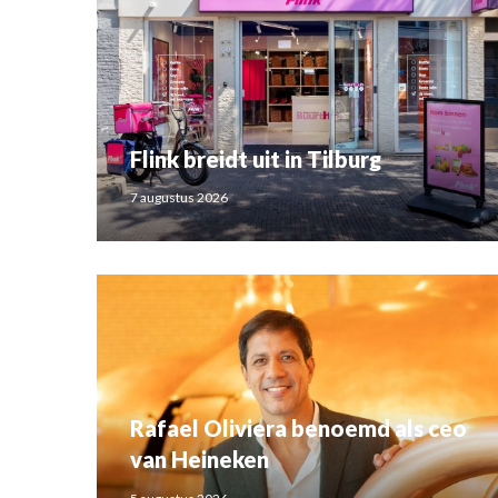
Flink breidt uit in Tilburg
7 augustus 2026
Rafael Oliviera benoemd als ceo
van Heineken