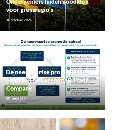
Ondernemers luiden noodklok
voor grensregio’s
10 februari 2026
De neerwaartse promotiespiraal
volgens The Category & Trade
Company
28 mei 2026