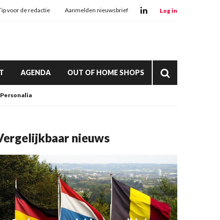
Tip voor de redactie
Aanmelden nieuwsbrief
Log in
T
AGENDA
OUT OF HOME SHOPS
Personalia
Vergelijkbaar nieuws