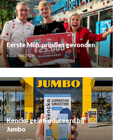
Eerste Müh-prijsfles gevonden
6 augustus 2026
Kencko geïntroduceerd bij
Jumbo