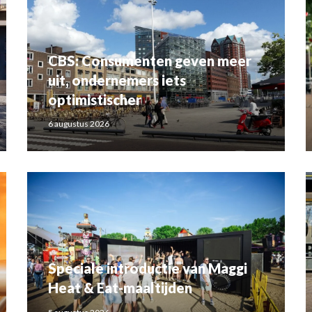
CBS: Consumenten geven meer
uit, ondernemers iets
optimistischer
6 augustus 2026
Speciale introductie van Maggi
Heat & Eat-maaltijden