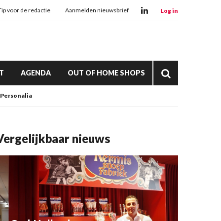
Tip voor de redactie
Aanmelden nieuwsbrief
Log in
T
AGENDA
OUT OF HOME SHOPS
Personalia
Vergelijkbaar nieuws