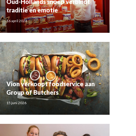
Oud-Hollands snoep verbindt
traditie en emotie
16 april 2026
Vion verkoopt foodservice aan
Group of Butchers
15 juni 2026