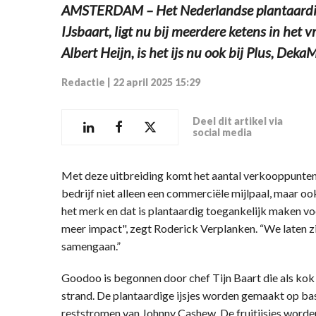
AMSTERDAM – Het Nederlandse plantaardig
IJsbaart, ligt nu bij meerdere ketens in het v
Albert Heijn, is het ijs nu ook bij Plus, Dek
Redactie
|
22 april 2025 15:29
Deel dit artikel via
social media
Met deze uitbreiding komt het aantal verkooppunten b
bedrijf niet alleen een commerciële mijlpaal, maar ook
het merk en dat is plantaardig toegankelijk maken 
meer impact", zegt Roderick Verplanken. “We laten z
samengaan.”
Goodoo is begonnen door chef Tijn Baart die als kok 
strand. De plantaardige ijsjes worden gemaakt op bas
reststromen van Johnny Cashew. De fruitijsjes wor