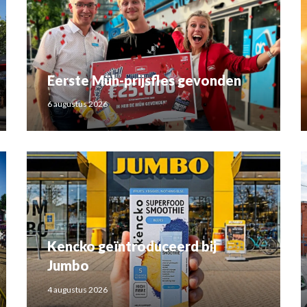
Eerste Müh-prijsfles gevonden
6 augustus 2026
Kencko geïntroduceerd bij
Jumbo
4 augustus 2026