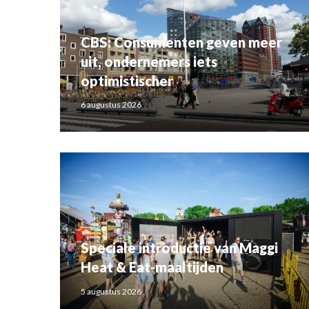
CBS: Consumenten geven meer
uit, ondernemers iets
optimistischer
6 augustus 2026
Speciale introductie van Maggi
Heat & Eat-maaltijden
5 augustus 2026