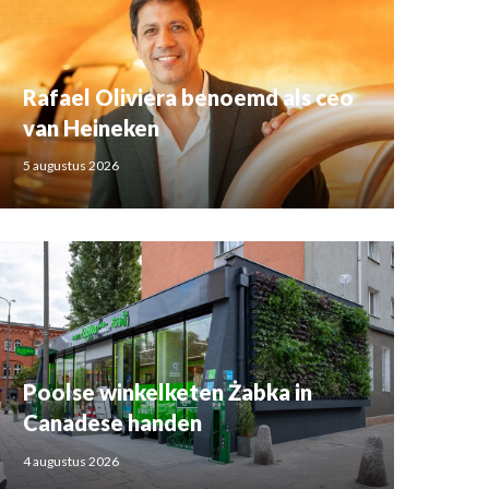
Rafael Oliviera benoemd als ceo
van Heineken
5 augustus 2026
Poolse winkelketen Żabka in
Canadese handen
4 augustus 2026