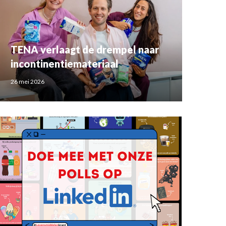
TENA verlaagt de drempel naar
incontinentiemateriaal
26 mei 2026