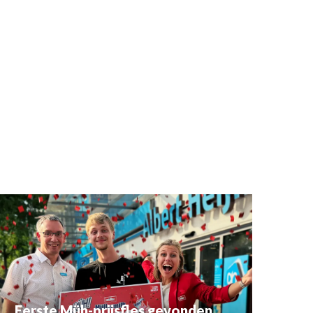
Eerste Müh-prijsfles gevonden