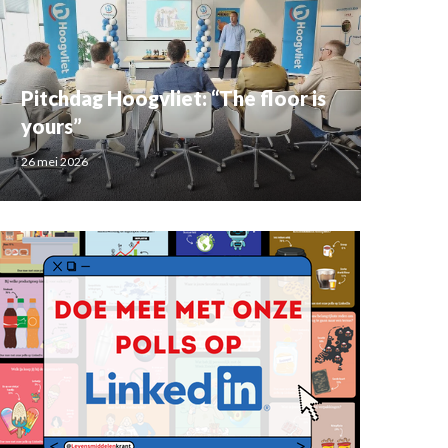
Pitchdag Hoogvliet: “The floor is
yours”
26 mei 2026