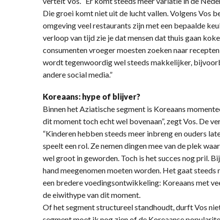
vertelt Vos. “Er komt steeds meer variatie in de Nede
Die groei komt niet uit de lucht vallen. Volgens Vos be
omgeving veel restaurants zijn met een bepaalde keu
verloop van tijd zie je dat mensen dat thuis gaan kok
consumenten vroeger moesten zoeken naar recepten, is
wordt tegenwoordig wel steeds makkelijker, bijvoor
andere social media.”
Koreaans: hype of blijver?
Binnen het Aziatische segment is Koreaans momenteel
dit moment toch echt wel bovenaan”, zegt Vos. De ver
“Kinderen hebben steeds meer inbreng en ouders late
speelt een rol. Ze nemen dingen mee van de plek waar 
wel groot in geworden. Toch is het succes nog pril. B
hand meegenomen moeten worden. Het gaat steeds me
een bredere voedingsontwikkeling: Koreaans met veel
de eiwithype van dit moment.
Of het segment structureel standhoudt, durft Vos nie
segment moet ik nog zien of de Koreaanse popularitei