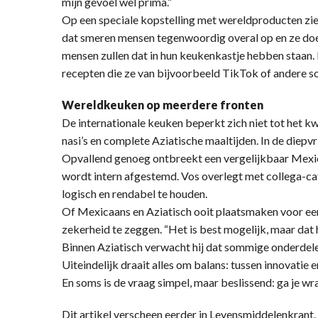
mijn gevoel wel prima.”
Op een speciale kopstelling met wereldproducten ziet 
dat smeren mensen tegenwoordig overal op en ze doen
mensen zullen dat in hun keukenkastje hebben staan. 
recepten die ze van bijvoorbeeld TikTok of andere soc
Wereldkeuken op meerdere fronten
De internationale keuken beperkt zich niet tot het kw
nasi’s en complete Aziatische maaltijden. In de diepv
Opvallend genoeg ontbreekt een vergelijkbaar Mexic
wordt intern afgestemd. Vos overlegt met collega-c
logisch en rendabel te houden.
Of Mexicaans en Aziatisch ooit plaatsmaken voor ee
zekerheid te zeggen. “Het is best mogelijk, maar dat he
Binnen Aziatisch verwacht hij dat sommige onderdelen
Uiteindelijk draait alles om balans: tussen innovatie e
En soms is de vraag simpel, maar beslissend: ga je w
Dit artikel verscheen eerder in Levensmiddelenkran