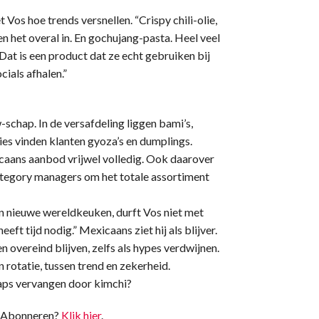
Vos hoe trends versnellen. “Crispy chili-olie,
 het overal in. En gochujang-pasta. Heel veel
Dat is een product dat ze echt gebruiken bij
ials afhalen.”
-schap. In de versafdeling liggen bami’s,
ries vinden klanten gyoza’s en dumplings.
aans aanbod vrijwel volledig. Ook daarover
ategory managers om het totale assortiment
n nieuwe wereldkeuken, durft Vos niet met
eft tijd nodig.” Mexicaans ziet hij als blijver.
 overeind blijven, zelfs als hypes verdwijnen.
n rotatie, tussen trend en zekerheid.
raps vervangen door kimchi?
t. Abonneren?
Klik hier
.