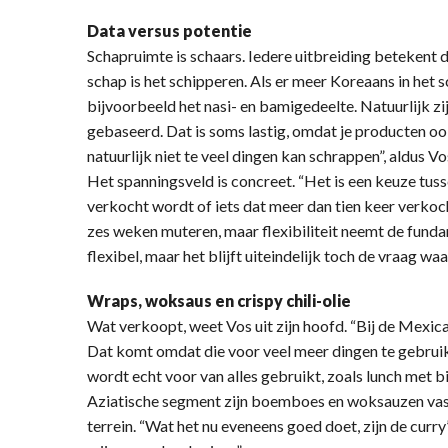
Data versus potentie
Schapruimte is schaars. Iedere uitbreiding betekent da
schap is het schipperen. Als er meer Koreaans in het 
bijvoorbeeld het nasi- en bamigedeelte. Natuurlijk z
gebaseerd. Dat is soms lastig, omdat je producten ook
natuurlijk niet te veel dingen kan schrappen”, aldus Vo
Het spanningsveld is concreet. “Het is een keuze tus
verkocht wordt of iets dat meer dan tien keer verkoch
zes weken muteren, maar flexibiliteit neemt de funda
flexibel, maar het blijft uiteindelijk toch de vraag w
Wraps, woksaus en crispy chili-olie
Wat verkoopt, weet Vos uit zijn hoofd. “Bij de Mexica
Dat komt omdat die voor veel meer dingen te gebruik
wordt echt voor van alles gebruikt, zoals lunch met b
Aziatische segment zijn boemboes en woksauzen vas
terrein. “Wat het nu eveneens goed doet, zijn de curry