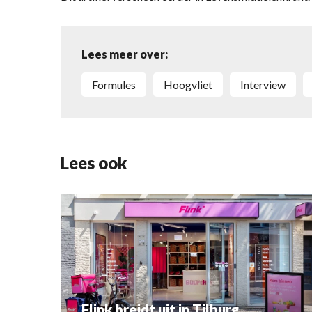
Lees meer over:
Formules
Hoogvliet
Interview
Lees ook
Flink breidt uit in Tilburg