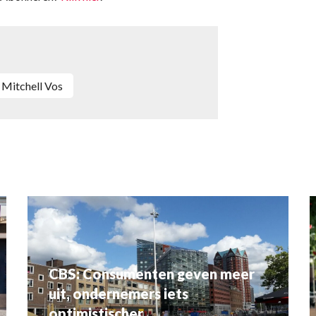
Mitchell Vos
CBS: Consumenten geven meer
uit, ondernemers iets
optimistischer