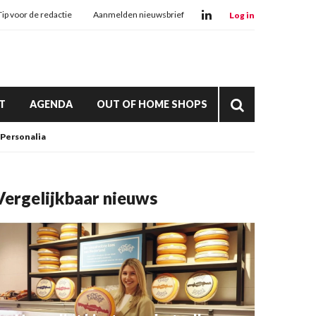
Tip voor de redactie
Aanmelden nieuwsbrief
Log in
T
AGENDA
OUT OF HOME SHOPS
Personalia
Vergelijkbaar nieuws