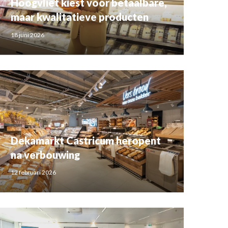
Hoogvliet kiest voor betaalbare,
maar kwalitatieve producten
18 juni 2026
Dekamarkt Castricum heropent
na verbouwing
12 februari 2026