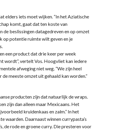
t elders iets moet wijken. “In het Aziatische
schap komt, gaat dat ten koste van
ijn de beslissingen datagedreven en op omzet
 op potentie ruimte wilt geven en je
s.
sen een product dat drie keer per week
t wordt”, vertelt Vos. Hoogvliet kan iedere
mentele afweging niet weg. “We zijn heel
aar de meeste omzet uit gehaald kan worden.”
anse producten zijn dat natuurlijk de wraps.
en zijn dan alleen maar Mexicaans. Het
ijvoorbeeld kruidenkaas en zalm.” In het
te waarden. Daarnaast winnen currypasta’s
’s, de rode en groene curry. Die presteren voor