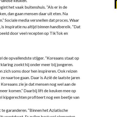
rlandse keuken.”
gint het vaak buitenshuis. “Als er in de
ken, dan gaan mensen daar uit eten. Na
en.” Sociale media versnellen dat proces. Waar
 inspiratie nu altijd binnen handbereik. “Dat
beeld door veel recepten op TikTok en
 de opvallendste stijger. “Koreaans staat op
klaring zoekt hij onder meer bij jongeren.
n zich soms door hen inspireren. Ook reizen
ze naartoe gaan. Daar is Azië de laatste jaren
ij Koreaans zie je dat mensen nog wel aan de
er komen.” Daarbij lift de keuken mee op
 kipgerechten profiteert nog een beetje van
t te garanderen. “Binnen het Aziatische
t voortduurt. Er zullen best wel elementen