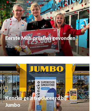
Eerste Müh-prijsfles gevonden
6 augustus 2026
Kencko geïntroduceerd bij
Jumbo