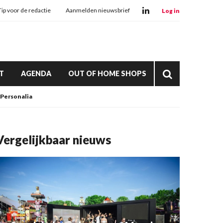
Tip voor de redactie
Aanmelden nieuwsbrief
Log in
T
AGENDA
OUT OF HOME SHOPS
Personalia
Vergelijkbaar nieuws