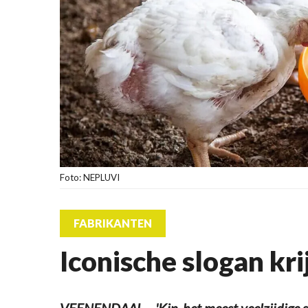
Foto: NEPLUVI
FABRIKANTEN
Iconische slogan kri
VEENENDAAL – 'Kip, het meest veelzijdige stu