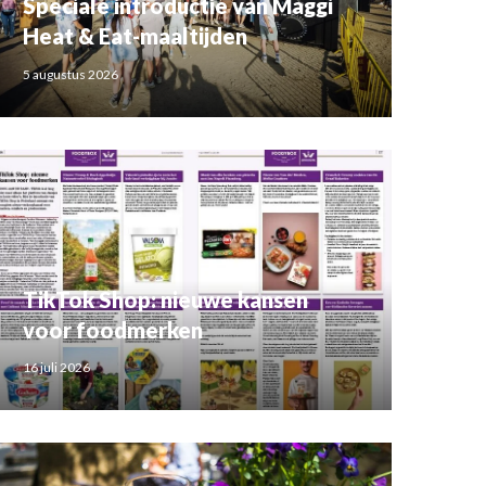
Speciale introductie van Maggi
Heat & Eat-maaltijden
5 augustus 2026
TikTok Shop: nieuwe kansen
voor foodmerken
16 juli 2026