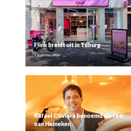
Flink breidt uit in Tilburg
7 augustus 2026
Rafael Oliviera benoemd als ceo
van Heineken