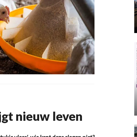
jgt nieuw leven
kje vlees', wie kent deze slogan niet?