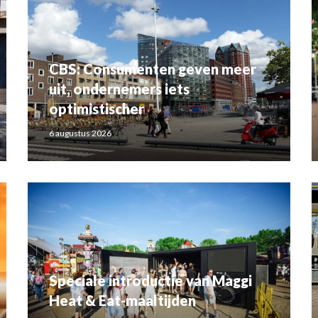
CBS: Consumenten geven meer
uit, ondernemers iets
optimistischer
6 augustus 2026
Speciale introductie van Maggi
Heat & Eat-maaltijden