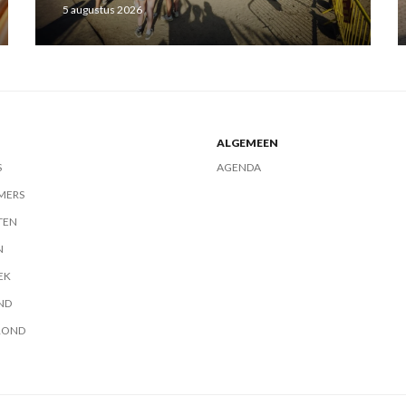
5 augustus 2026
ALGEMEEN
S
AGENDA
MERS
TEN
N
EK
ND
ROND