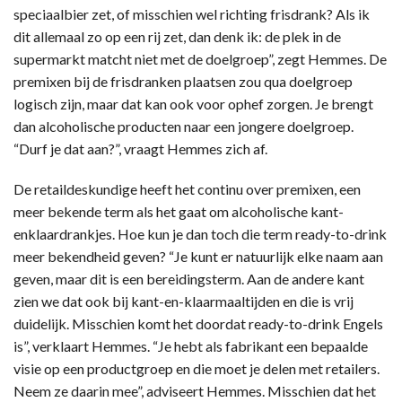
speciaalbier zet, of misschien wel richting frisdrank? Als ik
dit allemaal zo op een rij zet, dan denk ik: de plek in de
supermarkt matcht niet met de doelgroep”, zegt Hemmes. De
premixen bij de frisdranken plaatsen zou qua doelgroep
logisch zijn, maar dat kan ook voor ophef zorgen. Je brengt
dan alcoholische producten naar een jongere doelgroep.
“Durf je dat aan?”, vraagt Hemmes zich af.
De retaildeskundige heeft het continu over premixen, een
meer bekende term als het gaat om alcoholische kant-
enklaardrankjes. Hoe kun je dan toch die term ready-to-drink
meer bekendheid geven? “Je kunt er natuurlijk elke naam aan
geven, maar dit is een bereidingsterm. Aan de andere kant
zien we dat ook bij kant-en-klaarmaaltijden en die is vrij
duidelijk. Misschien komt het doordat ready-to-drink Engels
is”, verklaart Hemmes. “Je hebt als fabrikant een bepaalde
visie op een productgroep en die moet je delen met retailers.
Neem ze daarin mee”, adviseert Hemmes. Misschien dat het