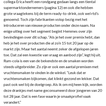
collega Erica heeft een rondgang gedaan langs een tiental
supermarktondernemers (pagina 12) en ook die hebben
grote vraagtekens bij de term ready-to-drink, ook wel rtd’s
genoemd. Toch zijn fabrikanten volop bezig met het
introduceren van nieuwe producten onder deze naam. Na
enige uitleg over het segment begint Hemmes over zijn
bevindingen over dit schap. “Als je het over premix hebt, dan
heb je het over producten die al zo’n 15 tot 20 jaar op de
markt zijn. Maar het aantal neemt zeker de afgelopen jaren
toe. Dat zal een kwestie van vraag en aanbod zijn”, legt hij uit.
Rum-cola is een van de bekendste en de smaken worden
steeds uitgebreider. Zo zijn er ook een aantal premixen met
vruchtensmaken te vinden in de winkel. “Leuk dat er
vruchtensmaken bijkomen, dat klinkt gezond en lekker. Dat
past ook wel bij de doelgroep. Als ik om mij heen kijk, worden
deze drankjes met name geconsumeerd door jongeren van 20
tot 28 jaar. Dat is een fase waarin je smaakprofiel vaak
verandert.”