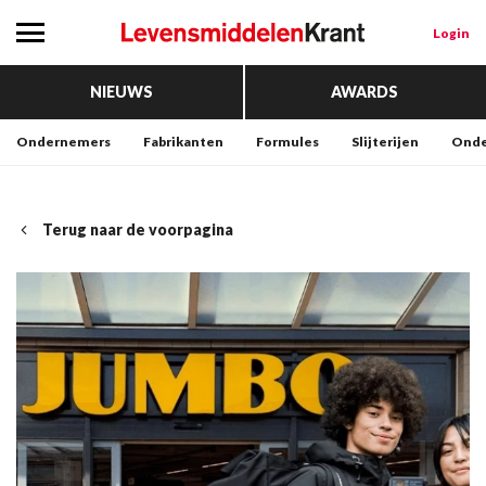
Login
NIEUWS
AWARDS
Ondernemers
Fabrikanten
Formules
Slijterijen
Onde
Terug naar de voorpagina