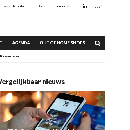
Tip voor de redactie
Aanmelden nieuwsbrief
Log in
T
AGENDA
OUT OF HOME SHOPS
Personalia
Vergelijkbaar nieuws