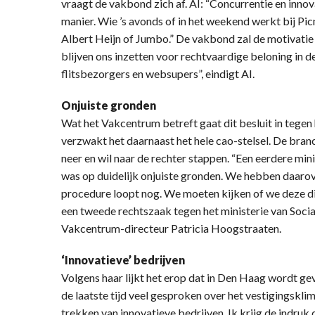
vraagt de vakbond zich af. AI: “Concurrentie en innova
manier. Wie ’s avonds of in het weekend werkt bij Picn
Albert Heijn of Jumbo.” De vakbond zal de motivatie
blijven ons inzetten voor rechtvaardige beloning in d
flitsbezorgers en websupers”, eindigt AI.
Onjuiste gronden
Wat het Vakcentrum betreft gaat dit besluit in tegen
verzwakt het daarnaast het hele cao-stelsel. De branc
neer en wil naar de rechter stappen. “Een eerdere mini
was op duidelijk onjuiste gronden. We hebben daarov
procedure loopt nog. We moeten kijken of we deze di
een tweede rechtszaak tegen het ministerie van Soci
Vakcentrum-directeur Patricia Hoogstraaten.
‘Innovatieve’ bedrijven
Volgens haar lijkt het erop dat in Den Haag wordt gev
de laatste tijd veel gesproken over het vestigingskli
trekken van innovatieve bedrijven. Ik krijg de indruk