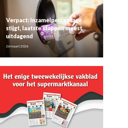
Verpact: Inzamelpercentage
stijgt, laatste stappen meest
uitdagend
26 maart 2026