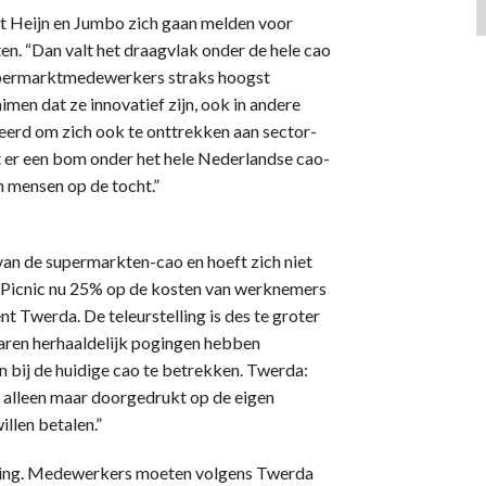
t Heijn en Jumbo zich gaan melden voor
en. “Dan valt het draagvlak onder de hele cao
upermarktmedewerkers straks hoogst
imen dat ze innovatief zijn, ook in andere
eerd om zich ook te onttrekken aan sector-
t er een bom onder het hele Nederlandse cao-
n mensen op de tocht.”
d van de supermarkten-cao en hoeft zich niet
t Picnic nu 25% op de kosten van werknemers
t Twerda. De teleurstelling is des te groter
aren herhaaldelijk pogingen hebben
 bij de huidige cao te betrekken. Twerda:
n alleen maar doorgedrukt op de eigen
llen betalen.”
issing. Medewerkers moeten volgens Twerda