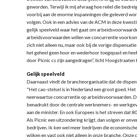
geworden. Terwijl ik mij afvraag hoe reëel die bedrei
voorbij aan de enorme inspanningen die geleverd wo
volgen. Ook in een advies van de ACM in deze kwestie 
gelijk speelveld waar het gaat om arbeidsvoorwaarde
arbeidsvoorwaarden willen we concurrentie voorkom
zich niet alleen nu, maar ook bij de vorige dispensati
het geheel geen hoor en wederhoor toegepast en hee
door Picnic cs zijn aangedragen”, licht Hoogstraaten 
Gelijk speelveld
Daarnaast vindt de brancheorganisatie dat de dispen
"Het cao-stelsel is in Nederland een groot goed. Het
neerwaartse concurrentie op arbeidsvoorwaarden. Dat
benadrukt door de centrale werknemers- en werkgeve
aan de minister. En ook Europees is het streven dat 
Als Picnic een uitzondering krijgt, dan volgen er onv
bedrijven. Ik ken wel meer bedrijven die economisch
wijken en vast ook niet alleen in onze branche. Onze