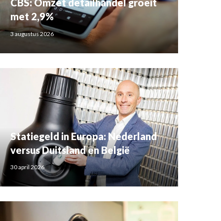
CBS: Omzet detailhandel groeit
met 2,9%
3 augustus 2026
Statiegeld in Europa: Nederland
versus Duitsland en België
30 april 2026