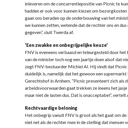
inleveren om de concurrentiepositie van Picnic te ku
hadden er ook voor kunnen kiezen om bezorgkosten te
gaan ons beraden op de onderbouwing van het minist
we kunnen zetten, wetende dat de rechter ons en dus
gegeven”, sluit Twerda af.
‘Een zwakke en onbegrijpelijke keuze’
FNV is eveneens verbaasd en teleurgesteld door het b
van de minister toch nog een jaartje doen alsof dat ni
zegt FNV-bestuurder Michiel AI. Hij vindt dat Picnic
duidelijk is, namelijk dat het gewoon een supermarkt 
Gerechtshof in Arnhem. “Picnic presenteert zich als 
arbeidsvoorwaarden gaat trekken ze ineens het jasje v
maar niet de lasten dus. Dat is onacceptabel”, vertelt 
Rechtvaardige beloning
Het onbegrip vanuit FNV is groot als het gaat om de 
niet net als de rechter mee in de stelling dat mensen 