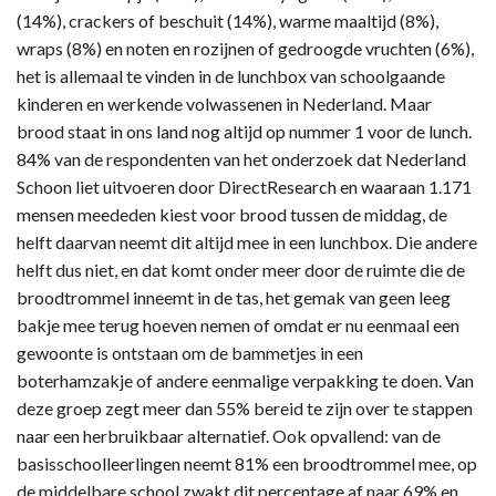
(14%), crackers of beschuit (14%), warme maaltijd (8%),
wraps (8%) en noten en rozijnen of gedroogde vruchten (6%),
het is allemaal te vinden in de lunchbox van schoolgaande
kinderen en werkende volwassenen in Nederland. Maar
brood staat in ons land nog altijd op nummer 1 voor de lunch.
84% van de respondenten van het onderzoek dat Nederland
Schoon liet uitvoeren door DirectResearch en waaraan 1.171
mensen meededen kiest voor brood tussen de middag, de
helft daarvan neemt dit altijd mee in een lunchbox. Die andere
helft dus niet, en dat komt onder meer door de ruimte die de
broodtrommel inneemt in de tas, het gemak van geen leeg
bakje mee terug hoeven nemen of omdat er nu eenmaal een
gewoonte is ontstaan om de bammetjes in een
boterhamzakje of andere eenmalige verpakking te doen. Van
deze groep zegt meer dan 55% bereid te zijn over te stappen
naar een herbruikbaar alternatief. Ook opvallend: van de
basisschoolleerlingen neemt 81% een broodtrommel mee, op
de middelbare school zwakt dit percentage af naar 69% en