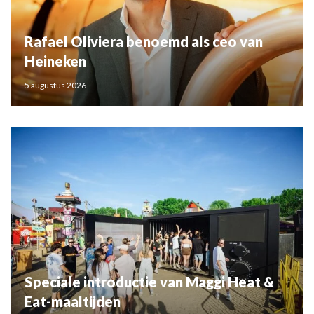
Rafael Oliviera benoemd als ceo van
Heineken
5 augustus 2026
Speciale introductie van Maggi Heat &
Eat-maaltijden