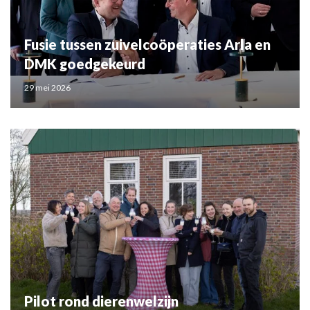
Fusie tussen zuivelcoöperaties Arla en
DMK goedgekeurd
29 mei 2026
Pilot rond dierenwelzijn