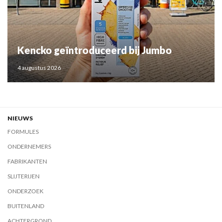
Kencko geïntroduceerd bij Jumbo
4 augustus 2026
NIEUWS
FORMULES
ONDERNEMERS
FABRIKANTEN
SLIJTERIJEN
ONDERZOEK
BUITENLAND
ACHTERGROND