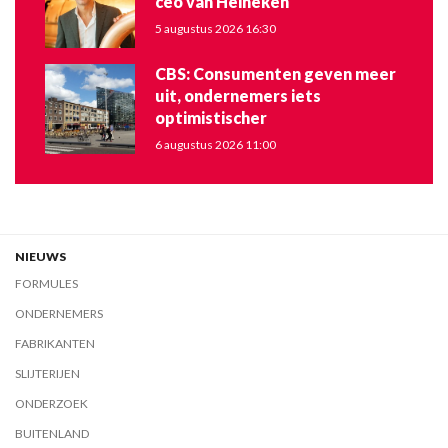
ceo van Heineken
5 augustus 2026 16:30
CBS: Consumenten geven meer
uit, ondernemers iets
optimistischer
6 augustus 2026 11:00
NIEUWS
FORMULES
ONDERNEMERS
FABRIKANTEN
SLIJTERIJEN
ONDERZOEK
BUITENLAND