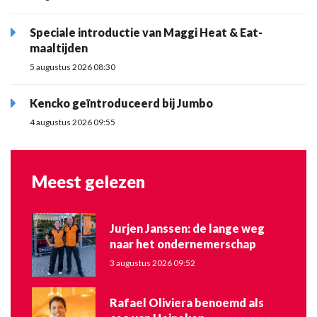
Speciale introductie van Maggi Heat & Eat-
maaltijden
5 augustus 2026 08:30
Kencko geïntroduceerd bij Jumbo
4 augustus 2026 09:55
Meest gelezen
Jurjen Janssen: de lange weg
naar het ondernemerschap
3 augustus 2026 09:52
Rafael Oliviera benoemd als