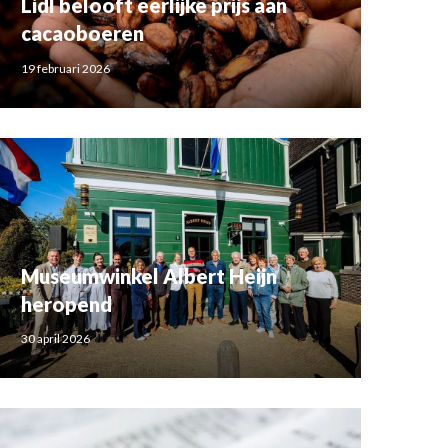
Lidl belooft eerlijke prijs aan
cacaoboeren
19 februari 2026
Museumwinkel Albert Heijn
heropend
30 april 2026