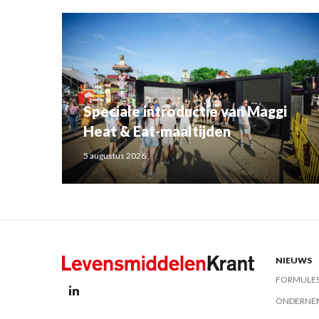
Speciale introductie van Maggi
Heat & Eat-maaltijden
5 augustus 2026
NIEUWS
FORMULE
ONDERNE