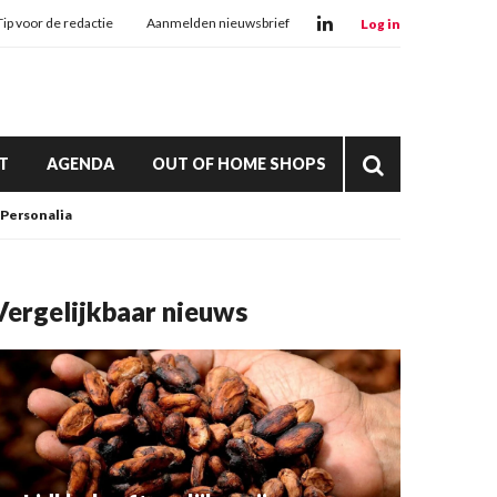
Tip voor de redactie
Aanmelden nieuwsbrief
Log in
T
AGENDA
OUT OF HOME SHOPS
Personalia
Vergelijkbaar nieuws