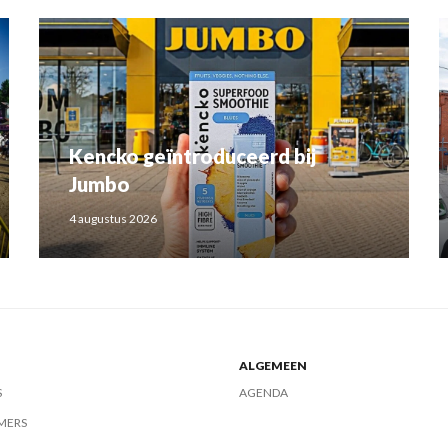
Kencko geïntroduceerd bij
Jumbo
4 augustus 2026
ALGEMEEN
S
AGENDA
MERS