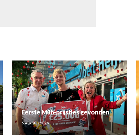
Eerste Müh-prijsfles gevonden
6 augustus 2026