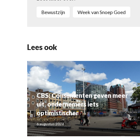
Bewustzijn
Week van Snoep Goed
Lees ook
CBS: Consumenten geven meer
uit, ondernemers iets
optimistischer
6 augustus 2026