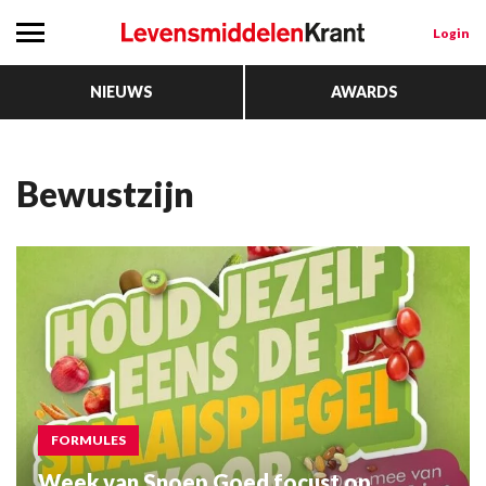
Login
NIEUWS
AWARDS
Bewustzijn
FORMULES
Week van Snoep Goed focust op