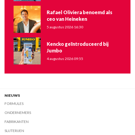
Rafael Oliviera benoemd als
ceo van Heineken
5 augustus 2026 16:30
Kencko geïntroduceerd bij
Jumbo
4 augustus 2026 09:55
NIEUWS
FORMULES
ONDERNEMERS
FABRIKANTEN
SLIJTERIJEN