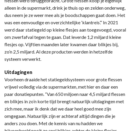
flessen werd teruggebracht. Grote flessen koop je eigenlijk
alleen in de supermarkt, drink je thuis op en zelden onderweg,
dus neem je ze weer mee als je boodschappen gaat doen. Het
was een eenvoudige en overzichtelijke ‘klantreis’.” In 2021
werd daar statiegeld op kleine flesjes aan toegevoegd, vooral
om zwerfafval tegen te gaan. Dat leverde 1,2 miljard kleine
flesjes op. Vijftien maanden later kwamen daar blikjes bij,
zo’n 2,5 miljard. Al deze producten werden in hetzelfde
systeem verwerkt.
Uitdagingen
Voorheen draaide het statiegeldsysteem voor grote flessen
vrijwel volledig via de supermarkten, met hier en daar een
paar donatiepunten. “Van 650 miljoen naar 4,5 miljard flessen
en blikjes in zo’n korte tijd brengt natuurlijk uitdagingen met
zich mee, maar ik denk dat we daar heel goed mee zijn
omgegaan. Natuurlijk zijn er achteraf altijd dingen die je
anders zou doen. Met de kennis van nu hadden we
bijvoorbeeld nooit zo snel blikjes achter de kleine flesjes