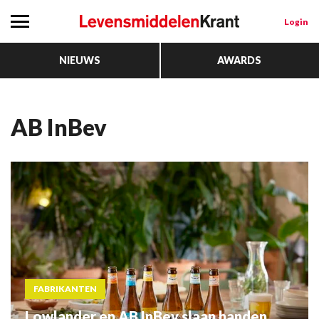
Login
NIEUWS
AWARDS
AB InBev
FABRIKANTEN
Lowlander en AB InBev slaan handen