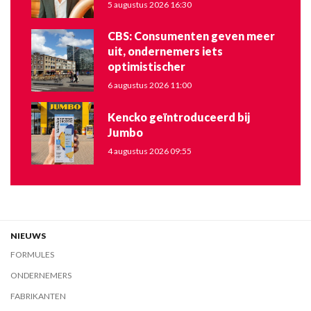
5 augustus 2026 16:30
CBS: Consumenten geven meer
uit, ondernemers iets
optimistischer
6 augustus 2026 11:00
Kencko geïntroduceerd bij
Jumbo
4 augustus 2026 09:55
NIEUWS
FORMULES
ONDERNEMERS
FABRIKANTEN