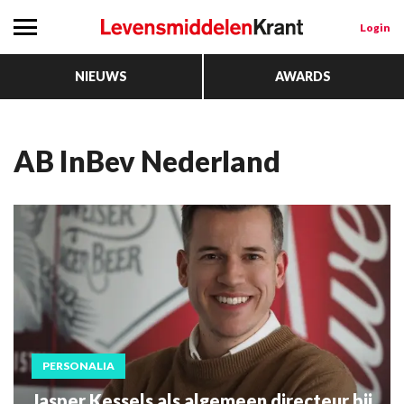
Login
NIEUWS
AWARDS
AB InBev Nederland
PERSONALIA
Jasper Kessels als algemeen directeur bij