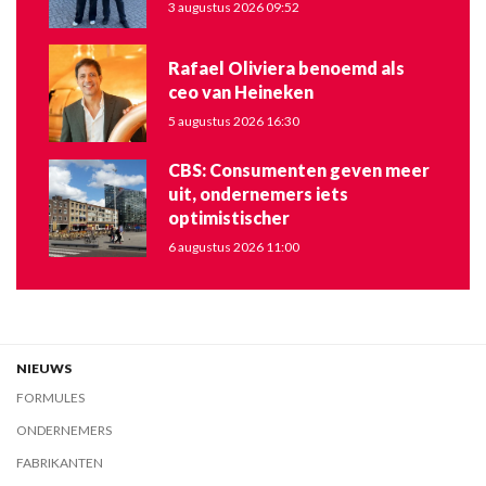
3 augustus 2026 09:52
Rafael Oliviera benoemd als
ceo van Heineken
5 augustus 2026 16:30
CBS: Consumenten geven meer
uit, ondernemers iets
optimistischer
6 augustus 2026 11:00
NIEUWS
FORMULES
ONDERNEMERS
FABRIKANTEN