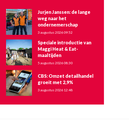
Jurjen Janssen: de lange
weg naar het
ondernemerschap
3 augustus 2026 09:52
Speciale introductie van
Maggi Heat & Eat-
maaltijden
5 augustus 2026 08:30
CBS: Omzet detailhandel
groeit met 2,9%
3 augustus 2026 12:48