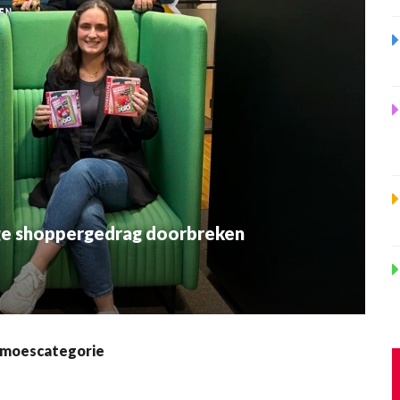
ige shoppergedrag doorbreken
elmoescategorie