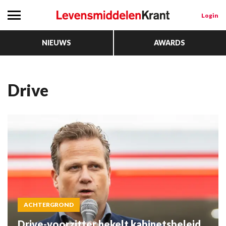
Login
NIEUWS
AWARDS
Drive
ACHTERGROND
Drive-voorzitter hekelt kabinetsbeleid