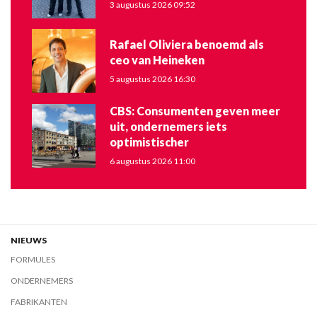
3 augustus 2026 09:52
Rafael Oliviera benoemd als
ceo van Heineken
5 augustus 2026 16:30
CBS: Consumenten geven meer
uit, ondernemers iets
optimistischer
6 augustus 2026 11:00
NIEUWS
FORMULES
ONDERNEMERS
FABRIKANTEN