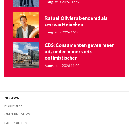
3 augustus 2026 09:52
Rafael Oliviera benoemd als
ceo van Heineken
5 augustus 2026 16:30
CBS: Consumenten geven meer
uit, ondernemers iets
optimistischer
6 augustus 2026 11:00
NIEUWS
FORMULES
ONDERNEMERS
FABRIKANTEN