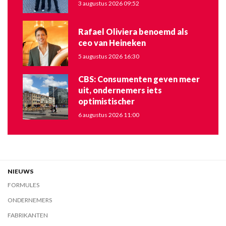
3 augustus 2026 09:52
Rafael Oliviera benoemd als
ceo van Heineken
5 augustus 2026 16:30
CBS: Consumenten geven meer
uit, ondernemers iets
optimistischer
6 augustus 2026 11:00
NIEUWS
FORMULES
ONDERNEMERS
FABRIKANTEN