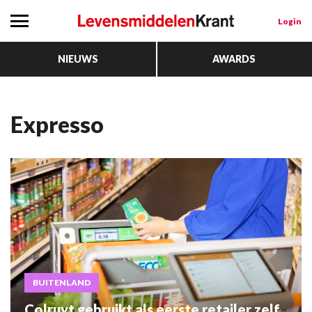
Login
NIEUWS
AWARDS
Expresso
BUITENLAND
Colruyt gebruikt als eerste retailer zelf