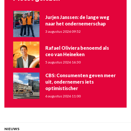
Jurjen Janssen: de lange weg
naar het ondernemerschap
3 augustus 2026 09:52
Rafael Oliviera benoemd als
ceo van Heineken
5 augustus 2026 16:30
CBS: Consumenten geven meer
uit, ondernemers iets
optimistischer
6 augustus 2026 11:00
NIEUWS