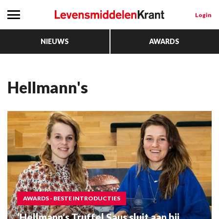
Login
NIEUWS
AWARDS
Hellmann's
AWARDS - BESTE INTRODUCTIES
‘Hellmann’s Truffel Saus sluit aan bij