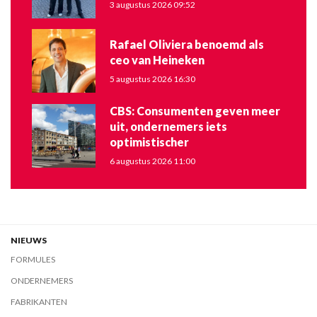
3 augustus 2026 09:52
Rafael Oliviera benoemd als
ceo van Heineken
5 augustus 2026 16:30
CBS: Consumenten geven meer
uit, ondernemers iets
optimistischer
6 augustus 2026 11:00
NIEUWS
FORMULES
ONDERNEMERS
FABRIKANTEN