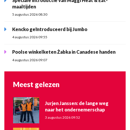
Speciale introductie van Maggi Heat & Eat-
maaltijden
5 augustus 2026 08:30
Kencko geïntroduceerd bij Jumbo
4 augustus 2026 09:55
Poolse winkelketen Żabka in Canadese handen
4 augustus 2026 09:07
Meest gelezen
Jurjen Janssen: de lange weg
naar het ondernemerschap
3 augustus 2026 09:52