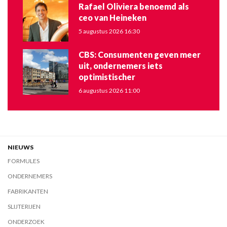
Rafael Oliviera benoemd als
ceo van Heineken
5 augustus 2026 16:30
CBS: Consumenten geven meer
uit, ondernemers iets
optimistischer
6 augustus 2026 11:00
NIEUWS
FORMULES
ONDERNEMERS
FABRIKANTEN
SLIJTERIJEN
ONDERZOEK