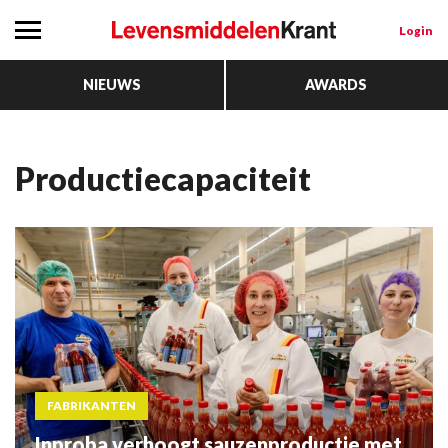
Login
NIEUWS
AWARDS
Productiecapaciteit
FABRIKANTEN
Inproba verhoogt sauzenproductie met