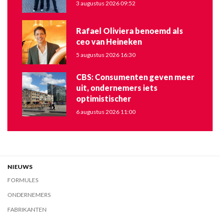
3 augustus 2026 09:52
Rafael Oliviera benoemd als
ceo van Heineken
5 augustus 2026 16:30
CBS: Consumenten geven meer
uit, ondernemers iets
optimistischer
6 augustus 2026 11:00
NIEUWS
FORMULES
ONDERNEMERS
FABRIKANTEN