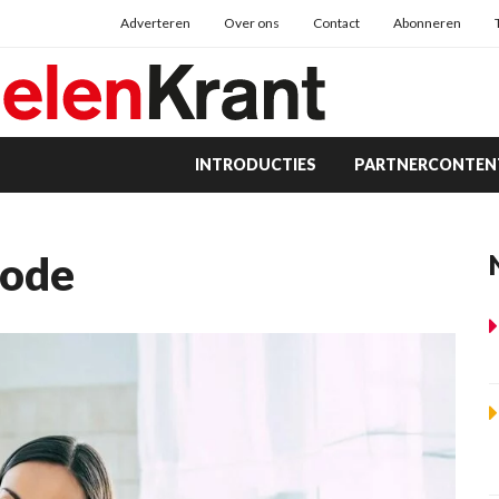
Adverteren
Over ons
Contact
Abonneren
INTRODUCTIES
PARTNERCONTEN
Code