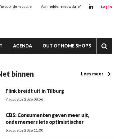
Tip voor de redactie
Aanmelden nieuwsbrief
Log in
T
AGENDA
OUT OF HOME SHOPS
Net binnen
Lees meer
Flink breidt uit in Tilburg
7 augustus 2026 08:56
CBS: Consumenten geven meer uit,
ondernemers iets optimistischer
6 augustus 2026 11:00