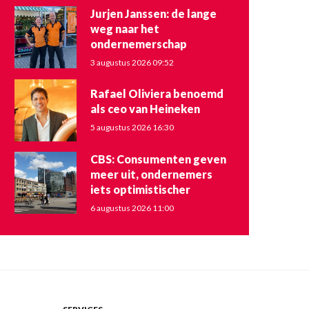
Jurjen Janssen: de lange
weg naar het
ondernemerschap
3 augustus 2026 09:52
Rafael Oliviera benoemd
als ceo van Heineken
5 augustus 2026 16:30
CBS: Consumenten geven
meer uit, ondernemers
iets optimistischer
6 augustus 2026 11:00