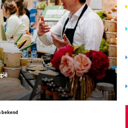
gië
a bekend