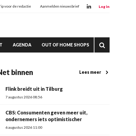
Tip voor de redactie
Aanmelden nieuwsbrief
Log in
T
AGENDA
OUT OF HOME SHOPS
Net binnen
Lees meer
Flink breidt uit in Tilburg
7 augustus 2026 08:56
CBS: Consumenten geven meer uit,
ondernemers iets optimistischer
6 augustus 2026 11:00