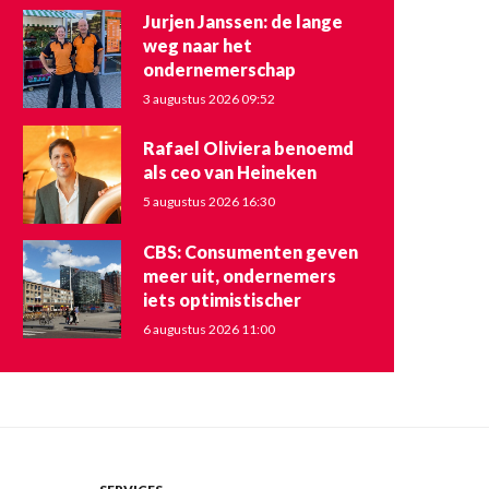
Jurjen Janssen: de lange
weg naar het
ondernemerschap
3 augustus 2026 09:52
Rafael Oliviera benoemd
als ceo van Heineken
5 augustus 2026 16:30
CBS: Consumenten geven
meer uit, ondernemers
iets optimistischer
6 augustus 2026 11:00