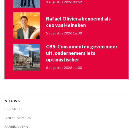
3 augustus 2026 09:52
Rafael Oliviera benoemd als
ceo van Heineken
5 augustus 2026 16:30
CBS: Consumenten geven meer
uit, ondernemers iets
optimistischer
6 augustus 2026 11:00
NIEUWS
FORMULES
ONDERNEMERS
FABRIKANTEN