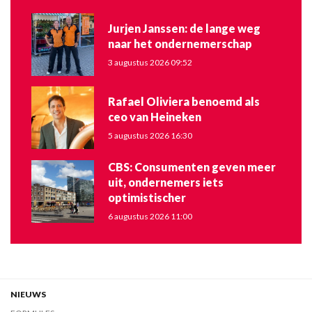
Jurjen Janssen: de lange weg
naar het ondernemerschap
3 augustus 2026 09:52
Rafael Oliviera benoemd als
ceo van Heineken
5 augustus 2026 16:30
CBS: Consumenten geven meer
uit, ondernemers iets
optimistischer
6 augustus 2026 11:00
NIEUWS