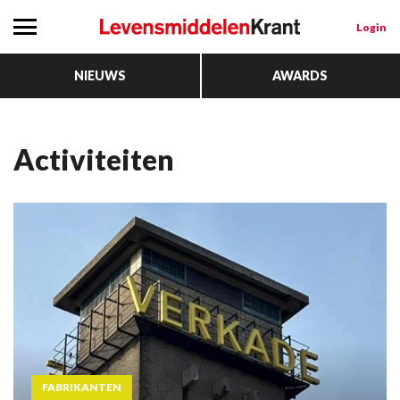
Login
NIEUWS
AWARDS
activiteiten
FABRIKANTEN