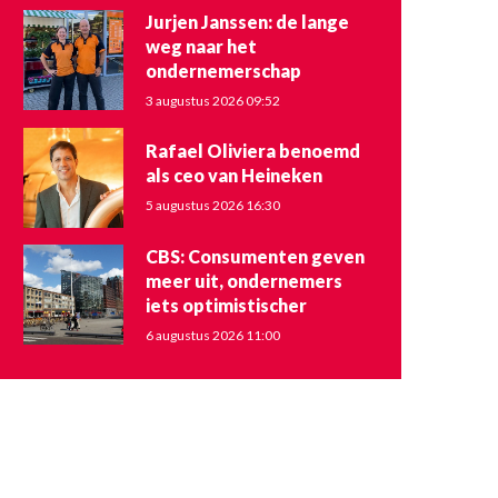
Jurjen Janssen: de lange
weg naar het
ondernemerschap
3 augustus 2026 09:52
Rafael Oliviera benoemd
als ceo van Heineken
5 augustus 2026 16:30
CBS: Consumenten geven
meer uit, ondernemers
iets optimistischer
6 augustus 2026 11:00