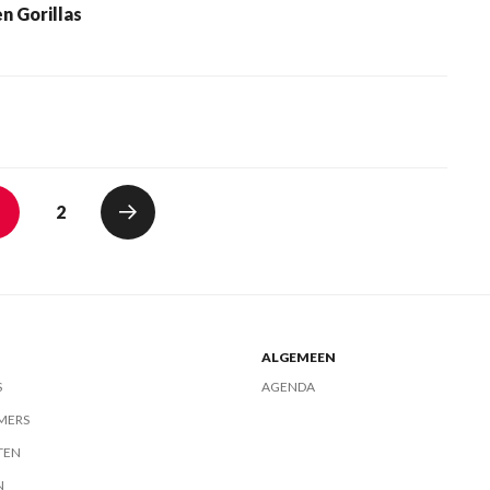
n Gorillas
2
ALGEMEEN
S
AGENDA
MERS
TEN
N