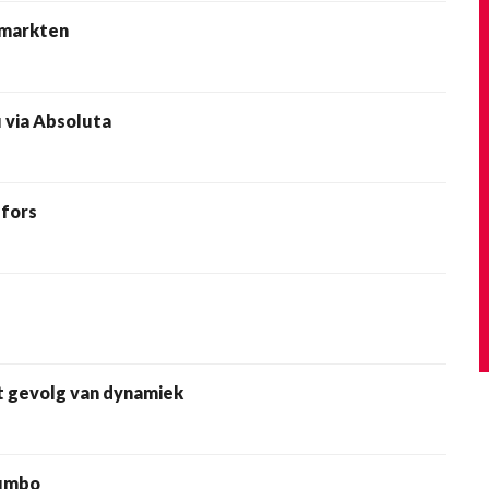
rmarkten
u via Absoluta
 fors
et gevolg van dynamiek
Jumbo