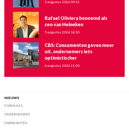
3 augustus 2026 09:52
Rafael Oliviera benoemd als
ceo van Heineken
5 augustus 2026 16:30
CBS: Consumenten geven meer
uit, ondernemers iets
optimistischer
6 augustus 2026 11:00
NIEUWS
FORMULES
ONDERNEMERS
FABRIKANTEN