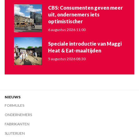
CBS: Consumenten geven meer
uit, ondernemers iets
optimistischer
6 augustus 2026 11:00
Speciale introductie van Maggi
Heat & Eat-maaltijden
5 augustus 2026 08:30
NIEUWS
FORMULES
ONDERNEMERS
FABRIKANTEN
SLIJTERIJEN