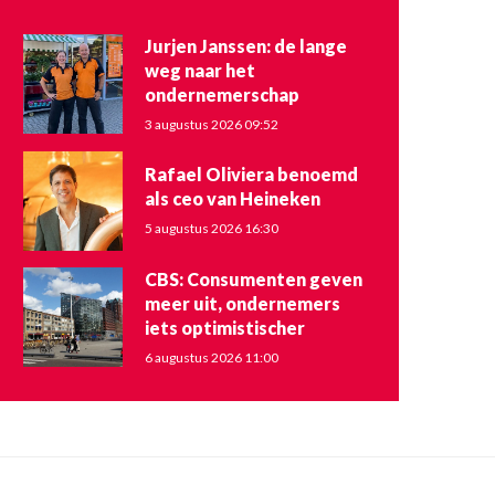
Jurjen Janssen: de lange
weg naar het
ondernemerschap
3 augustus 2026 09:52
Rafael Oliviera benoemd
als ceo van Heineken
5 augustus 2026 16:30
CBS: Consumenten geven
meer uit, ondernemers
iets optimistischer
6 augustus 2026 11:00