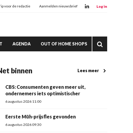
Tip voor de redactie
Aanmelden nieuwsbrief
Log in
T
AGENDA
OUT OF HOME SHOPS
Net binnen
Lees meer
CBS: Consumenten geven meer uit,
ondernemers iets optimistischer
6 augustus 2026 11:00
Eerste Müh-prijsfles gevonden
6 augustus 2026 09:30