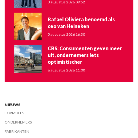
3 augustus 2026 09:52
Rafael Oliviera benoemd als
ceo van Heineken
5 augustus 2026 16:30
CBS: Consumenten geven meer
uit, ondernemers iets
optimistischer
6 augustus 2026 11:00
NIEUWS
FORMULES
ONDERNEMERS
FABRIKANTEN