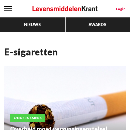
Login
NIEUWS
AWARDS
e-sigaretten
ONDERNEMERS
Overheid moet vergunningenstelsel