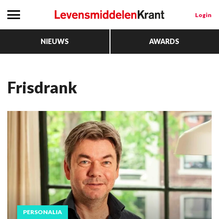
Login
NIEUWS
AWARDS
frisdrank
PERSONALIA