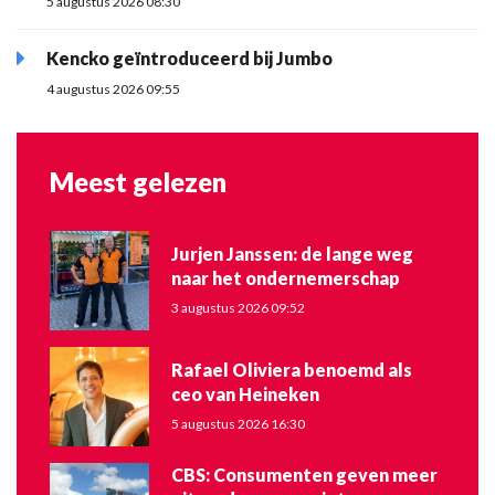
5 augustus 2026 08:30
Kencko geïntroduceerd bij Jumbo
4 augustus 2026 09:55
Meest gelezen
Jurjen Janssen: de lange weg
naar het ondernemerschap
3 augustus 2026 09:52
Rafael Oliviera benoemd als
ceo van Heineken
5 augustus 2026 16:30
CBS: Consumenten geven meer