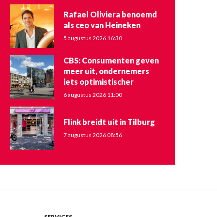
Rafael Oliviera benoemd
als ceo van Heineken
5 augustus 2026 16:30
CBS: Consumenten geven
meer uit, ondernemers
iets optimistischer
6 augustus 2026 11:00
Flink breidt uit in Tilburg
7 augustus 2026 08:56
SERVICES