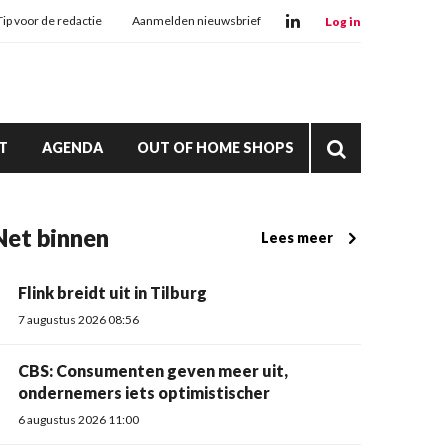
Tip voor de redactie
Aanmelden nieuwsbrief
Log in
T
AGENDA
OUT OF HOME SHOPS
Net binnen
Lees meer
Flink breidt uit in Tilburg
7 augustus 2026 08:56
CBS: Consumenten geven meer uit,
ondernemers iets optimistischer
6 augustus 2026 11:00