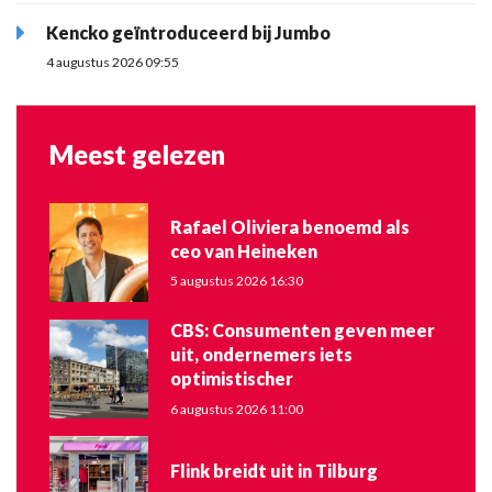
Kencko geïntroduceerd bij Jumbo
4 augustus 2026 09:55
Meest gelezen
Rafael Oliviera benoemd als
ceo van Heineken
5 augustus 2026 16:30
CBS: Consumenten geven meer
uit, ondernemers iets
optimistischer
6 augustus 2026 11:00
Flink breidt uit in Tilburg