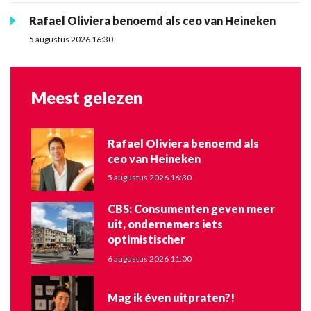
Rafael Oliviera benoemd als ceo van Heineken
5 augustus 2026 16:30
Meest gelezen
Rafael Oliviera benoemd als
ceo van Heineken
5 augustus 2026 16:30
CBS: Consumenten geven meer
uit, ondernemers iets
optimistischer
6 augustus 2026 11:00
Mag ik éven uitpraten?!