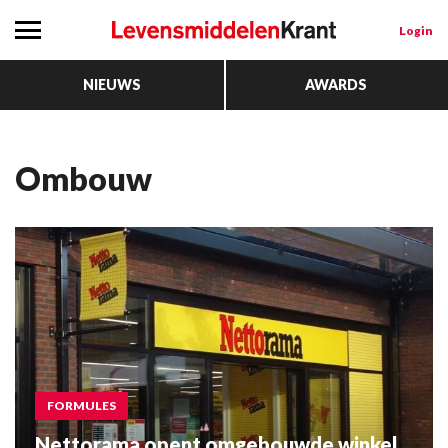
Login
NIEUWS
AWARDS
ombouw
FORMULES
Nettorama opent omgebouwde winkel