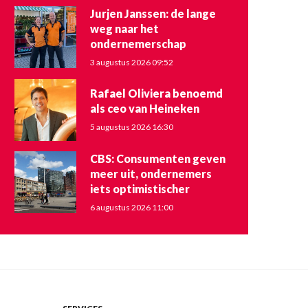
Jurjen Janssen: de lange
weg naar het
ondernemerschap
3 augustus 2026 09:52
Rafael Oliviera benoemd
als ceo van Heineken
5 augustus 2026 16:30
CBS: Consumenten geven
meer uit, ondernemers
iets optimistischer
6 augustus 2026 11:00