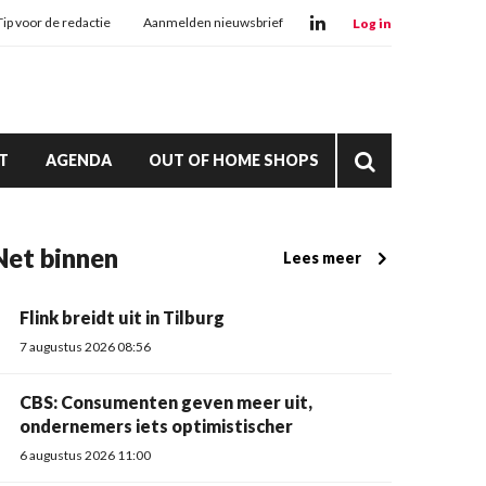
Tip voor de redactie
Aanmelden nieuwsbrief
Log in
T
AGENDA
OUT OF HOME SHOPS
Net binnen
Lees meer
Flink breidt uit in Tilburg
7 augustus 2026 08:56
CBS: Consumenten geven meer uit,
ondernemers iets optimistischer
6 augustus 2026 11:00